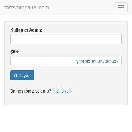
fastsmmpanel.com
Toggl
navig
Kullanıcı Adınız
Şifre
Şifrenizi mi unuttunuz?
Giriş yap
Bir hesabınız yok mu?
Hızlı Üyelik